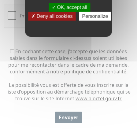
OK, accept all
Deny all cookies
Personalize
En cochant cette case, j’accepte que les données
saisies dans le formulaire ci-dessus soient utilisées
pour me recontacter dans le cadre de ma demande,
conformément à
notre politique de confidentialité.
La possibilité vous est offerte de vous inscrire sur la
liste d’opposition au démarchage téléphonique qui se
trouve sur le site Internet
www.bloctel.gouv.fr
Envoyer