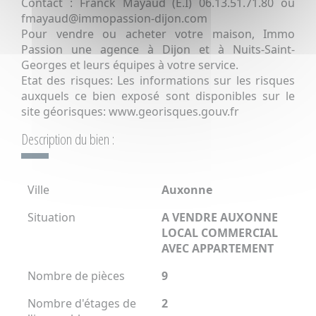
Contact : Franck Mayaud (E.I) 06.13.51.71.80 ou
fmayaud@immopassion-dijon.com
Pour vendre ou acheter votre maison, Immo
Passion une agence à Dijon et à Nuits-Saint-
Georges et leurs équipes à votre service.
Etat des risques: Les informations sur les risques
auxquels ce bien exposé sont disponibles sur le
site géorisques: www.georisques.gouv.fr
Description du bien :
Ville
Auxonne
Situation
A VENDRE AUXONNE
LOCAL COMMERCIAL
AVEC APPARTEMENT
Nombre de pièces
9
Nombre d'étages de
2