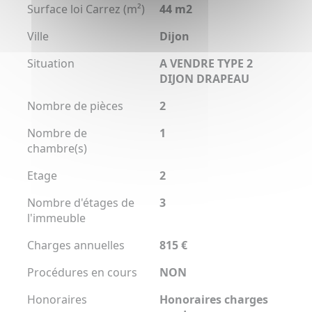
Surface loi Carrez (m²)
44 m2
Ville
Dijon
Situation
A VENDRE TYPE 2
DIJON DRAPEAU
Nombre de pièces
2
Nombre de
1
chambre(s)
Etage
2
Nombre d'étages de
3
l'immeuble
Charges annuelles
815 €
Procédures en cours
NON
Honoraires
Honoraires charges